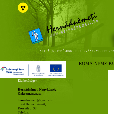
•
•
•
AKTUÁLIS
ITT ÉLÜNK
ÖNKORMÁNYZAT
CIVIL S
ROMA-NEMZ-KUL
Elérhetőségek
Hernádnémeti Nagyközség
Önkormányzata
hernadnemeti@gmail.com
3564 Hernádnémeti,
Kossuth u. 38.
Telefon: