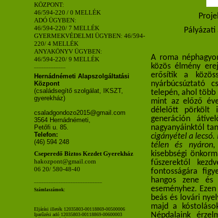
KÖZPONT:
46/594-220 / 0 MELLÉK
Proje
ADÓ ÜGYBEN:
46/594-220/ 7 MELLÉK
Pályázati
GYERMEKVÉDELMI ÜGYBEN: 46/594-
220/ 4 MELLÉK
ANYAKÖNYV ÜGYBEN:
A roma néphagyom
46/594-220/ 9 MELLÉK
közös élmény erej
_____________
erősítik a közös
Hernádnémeti Alapszolgáltatási
nyárbúcsúztató c
Központ
(családsegítő szolgálat, IKSZT,
telepén, ahol több
gyerekház)
mint az előző év
délelőtt pörkölt 
csaladgondozo2015@gmail.com
generáción átíve
3564 Hernádnémeti,
nagyanyáinktól tan
Petőfi u. 85.
Telefon:
cigányétel a lecsó
(46) 594 248
télen és nyáron
kisebbségi önkormá
Cseperedő Biztos Kezdet Gyerekház
hakozpont@gmail.com
fűszerektől kezd
06 20/ 580-48-40
fontosságára figy
hangos zene és 
____________________________
eseményhez. Ezen a
Számlaszámok:
beás és lovári nye
majd a kóstoláso
Eljárási illeték 12035803-00118869-00500006
Népdalaink érzel
Iparűzési adó 12035803-00118869-00600003