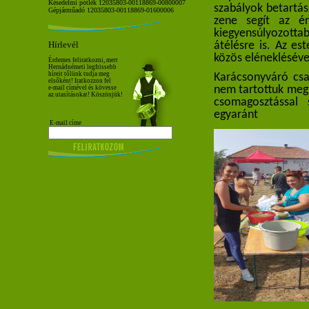
Késedelmi pótlék 12035803-00118869-00800007
szabályok betartása
Gépjárműadó 12035803-00118869-01600006
zene segít az ér
kiegyensúlyozott
Hírlevél
átélésre is. Az es
közös elénekléséve
Érdemes feliratkozni, mert
Hernádnémeti legfrissebb
híreit tőlünk tudja meg
Karácsonyváró csal
elsőként! Iratkozzon fel
nem tartottuk meg 
e-mail címével és kövesse
az utasításokat! Köszönjük!
csomagosztással 
egyaránt
E-mail címe