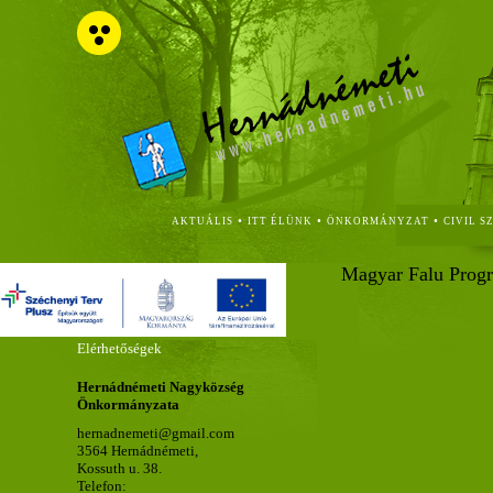
•
•
•
AKTUÁLIS
ITT ÉLÜNK
ÖNKORMÁNYZAT
CIVIL S
Magyar Falu Prog
Elérhetőségek
Hernádnémeti Nagyközség
Önkormányzata
hernadnemeti@gmail.com
3564 Hernádnémeti,
Kossuth u. 38.
Telefon: