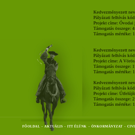
Kedvezményezett ne
Pályázati felhívás kó
Projekt címe:
Óvodai 
Támogatás összege:
4
Támogatás mértéke:
Kedvezményezett ne
Pályázati felhívás kó
Projekt címe:
A Vörös
Támogatás összege:
1
Támogatás mértéke:
.
Kedvezményezett nev
Pályázati felhívás 
Projekt címe: Útfelúj
Támogatás összege: 2
Támogatás mértéke: 
FŐOLDAL
AKTUÁLIS
ITT ÉLÜNK
ÖNKORMÁNYZAT
CIV
•
•
•
•