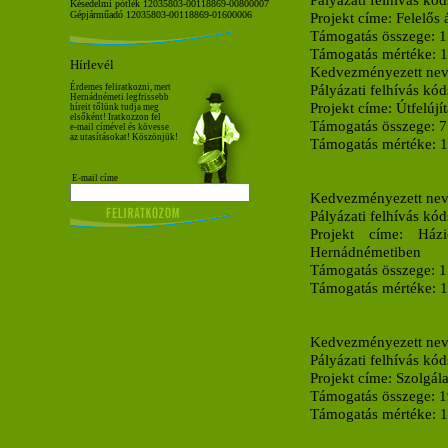
Késedelmi pótlék 12035803-00118869-00800007
Gépjárműadó 12035803-00118869-01600006
Projekt címe:
Felelős 
Támogatás összege:
1
Támogatás mértéke:
Hírlevél
Kedvezményezett ne
Pályázati felhívás kó
Érdemes feliratkozni, mert
Hernádnémeti legfrissebb
Projekt címe:
Útfelúj
híreit tőlünk tudja meg
elsőként! Iratkozzon fel
Támogatás összege:
7
e-mail címével és kövesse
az utasításokat! Köszönjük!
Támogatás mértéke:
E-mail címe
Kedvezményezett ne
Pályázati felhívás kó
Projekt címe:
Házi
Hernádnémetiben
Támogatás összege:
1
Támogatás mértéke:
Kedvezményezett ne
Pályázati felhívás kó
Projekt címe:
Szolgála
Támogatás összege:
1
Támogatás mértéke: