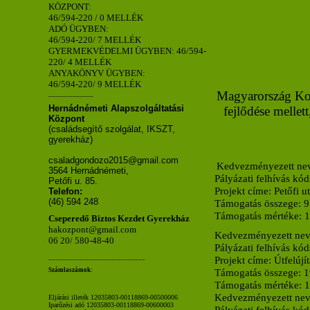
KÖZPONT:
46/594-220 / 0 MELLÉK
ADÓ ÜGYBEN:
46/594-220/ 7 MELLÉK
GYERMEKVÉDELMI ÜGYBEN: 46/594-
220/ 4 MELLÉK
ANYAKÖNYV ÜGYBEN:
46/594-220/ 9 MELLÉK
Magyarország Korm
_____________
Hernádnémeti Alapszolgáltatási
fejlődése mellet
Központ
(családsegítő szolgálat, IKSZT,
gyerekház)
csaladgondozo2015@gmail.com
Kedvezményezett ne
3564 Hernádnémeti,
Pályázati felhívás kó
Petőfi u. 85.
Projekt címe:
Petőfi u
Telefon:
(46) 594 248
Támogatás összege:
9
Támogatás mértéke:
Cseperedő Biztos Kezdet Gyerekház
hakozpont@gmail.com
Kedvezményezett ne
06 20/ 580-48-40
Pályázati felhívás kó
____________________________
Projekt címe:
Útfelúj
Számlaszámok:
Támogatás összege:
1
Támogatás mértéke:
Kedvezményezett ne
Eljárási illeték 12035803-00118869-00500006
Iparűzési adó 12035803-00118869-00600003
Pályázati felhívás kó