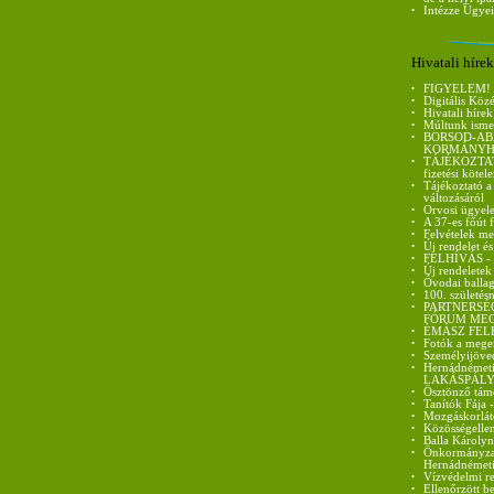
•
Intézze Ügyei
Hivatali hírek
•
FIGYELEM!
•
Digitális Köz
•
Hivatali hírek
•
Múltunk isme
•
BORSOD-AB
KORMÁNYH
•
TÁJÉKOZTATÓ 
fizetési kötel
•
Tájékoztató a
változásáról
•
Orvosi ügyele
•
A 37-es főút 
•
Felvételek me
•
Új rendelet és
•
FELHÍVÁS - ci
•
Új rendeletek
•
Óvodai ballag
•
100. születés
•
PARTNERSÉ
FÓRUM ME
•
ÉMÁSZ FEL
•
Fotók a mege
•
Személyijöve
•
Hernádnémet
LAKÁSPÁLY
•
Ösztönző tám
•
Tanítók Fája 
•
Mozgáskorláto
•
Közösségellen
•
Balla Károlyn
•
Önkormányzati
Hernádnémet
•
Vízvédelmi re
•
Ellenőrzött be