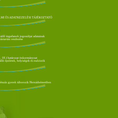
MI ÉS ADATKEZELÉSI TÁJÉKOZTATÓ
k
ülő ingatlanok jogosultjai adatainak
vántartási rendezése
. 18.) határozat önkormányzat
álló épületek, helyiségek és eszközök
kétszáz gyerek táborozik Hernádnémetiben