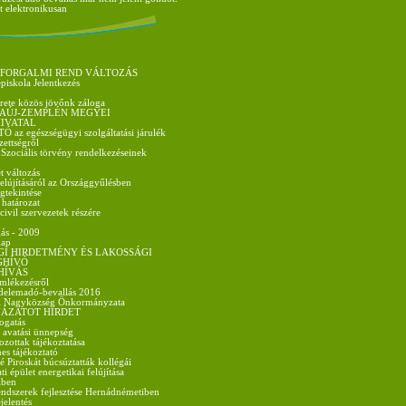
t elektronikusan
 FORGALMI REND VÁLTOZÁS
épiskola Jelentkezés
rete közös jövőnk záloga
AÚJ-ZEMPLÉN MEGYEI
IVATAL
az egészségügyi szolgáltatási járulék
ezettségről
 Szociális törvény rendelkezéseinek
t változás
felújításáról az Országgyűlésben
gtekintése
 határozat
vil szervezetek részére
ás - 2009
nap
GI HIRDETMÉNY ÉS LAKOSSÁGI
GHÍVÓ
HÍVÁS
mlékezésről
delemadó-bevallás 2016
i Nagyközség Önkormányzata
ÁZATOT HIRDET
ogatás
- avatási ünnepség
zottak tájékoztatása
es tájékoztató
é Piroskát búcsúztatták kollégái
 épület energetikai felújítása
iben
ndszerek fejlesztése Hernádnémetiben
jelentés