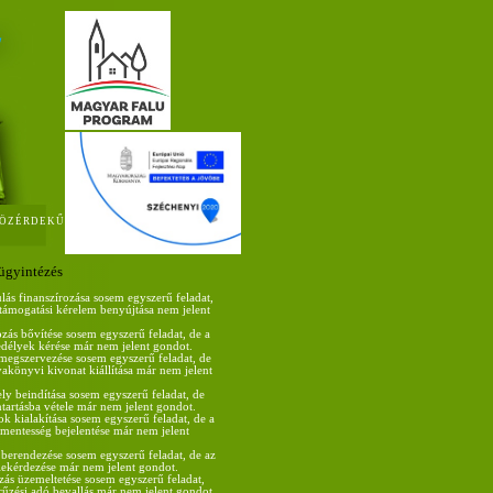
ÖZÉRDEKŰ
ügyintézés
lás finanszírozása sosem egyszerű feladat,
s támogatási kérelem benyújtása nem jelent
ozás bővítése sosem egyszerű feladat, de a
edélyek kérése már nem jelent gondot.
egszervezése sosem egyszerű feladat, de
nyakönyvi kivonat kiállítása már nem jelent
ely beindítása sosem egyszerű feladat, de
tartásba vétele már nem jelent gondot.
ok kialakítása sosem egyszerű feladat, de a
entesség bejelentése már nem jelent
 berendezése sosem egyszerű feladat, de az
ekérdezése már nem jelent gondot.
zás üzemeltetése sosem egyszerű feladat,
arűzési adó bevallás már nem jelent gondot.