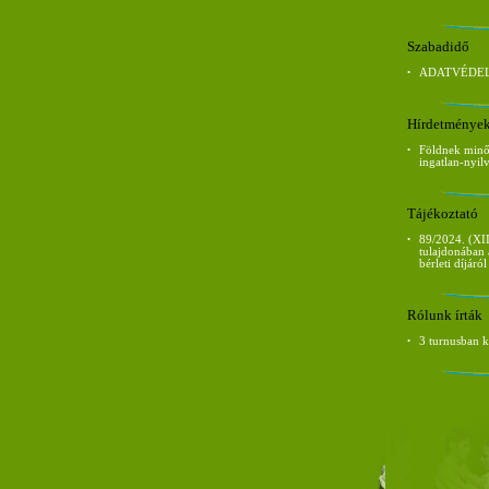
Szabadidő
•
ADATVÉDEL
Hírdetménye
•
Földnek minős
ingatlan-nyil
Tájékoztató
•
89/2024. (XII
tulajdonában 
bérleti díjáról
Rólunk írták
•
3 turnusban 