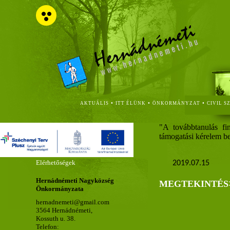
•
•
•
AKTUÁLIS
ITT ÉLÜNK
ÖNKORMÁNYZAT
CIVIL S
"A továbbtanulás fin
támogatási kérelem be
Elérhetőségek
2019.07.15
Hernádnémeti Nagyközség
MEGTEKINTÉS
Önkormányzata
hernadnemeti@gmail.com
3564 Hernádnémeti,
Kossuth u. 38.
Telefon: