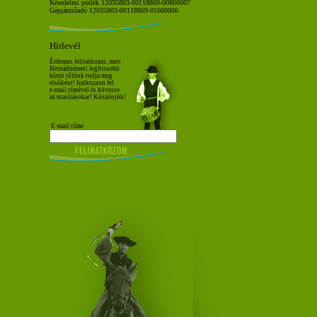
Késedelmi pótlék 12035803-00118869-00800007
Gépjárműadó 12035803-00118869-01600006
Hírlevél
Érdemes feliratkozni, mert
Hernádnémeti legfrissebb
híreit tőlünk tudja meg
elsőként! Iratkozzon fel
e-mail címével és kövesse
az utasításokat! Köszönjük!
E-mail címe