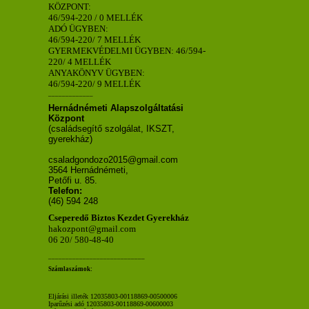
KÖZPONT:
46/594-220 / 0 MELLÉK
ADÓ ÜGYBEN:
46/594-220/ 7 MELLÉK
GYERMEKVÉDELMI ÜGYBEN: 46/594-
220/ 4 MELLÉK
ANYAKÖNYV ÜGYBEN:
46/594-220/ 9 MELLÉK
_____________
Hernádnémeti Alapszolgáltatási
Központ
(családsegítő szolgálat, IKSZT,
gyerekház)
csaladgondozo2015@gmail.com
3564 Hernádnémeti,
Petőfi u. 85.
Telefon:
(46) 594 248
Cseperedő Biztos Kezdet Gyerekház
hakozpont@gmail.com
06 20/ 580-48-40
____________________________
Számlaszámok:
Eljárási illeték 12035803-00118869-00500006
Iparűzési adó 12035803-00118869-00600003