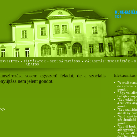
•
•
•
•
ZERVEZETEK
PÁLYÁZATOK
SZOLGÁLTATÁSOK
VÁLASZTÁSI INFORMÁCIÓK
K
ADATOK
anszírozása sosem egyszerű feladat, de a szociális
Elektronikus 
nyújtása nem jelent gondot.
•
"A továbbtanu
de a szociáli
gondot.
•
" Egy vállalk
behajtási eng
•
"Egy esküvő m
a születési a
gondot.
>>
•
"Egy szállásh
annak nyilván
•
"Az új szokás
gépjárműadó m
gondot.
•
"Egy új iroda
adóegyenleg l
•
"Egy vállalko
de a helyi ip