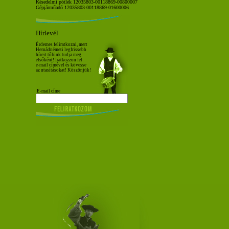
Késedelmi pótlék 12035803-00118869-00800007
Gépjárműadó 12035803-00118869-01600006
Hírlevél
Érdemes feliratkozni, mert
Hernádnémeti legfrissebb
híreit tőlünk tudja meg
elsőként! Iratkozzon fel
e-mail címével és kövesse
az utasításokat! Köszönjük!
E-mail címe