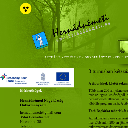
•
•
•
AKTUÁLIS
ITT ÉLÜNK
ÖNKORMÁNYZAT
CIVIL S
3 turnusban kétsz
A táborlakók között sokan
Elérhetőségek
Több mint 200-an jelentkezt
már az egész kistérségből, 
hernádnémeti általános isko
Hernádnémeti Nagyközség
többféle program várja. A tábo
Önkormányzata
Tóth Boglárka táborlakó:
a
hernadnemeti@gmail.com
3564 Hernádnémeti,
Az iskolában 5 éve szervezik
Kossuth u. 38.
már több mint 200-an jönnek
Telefon:
önkormányzat támogatása melle