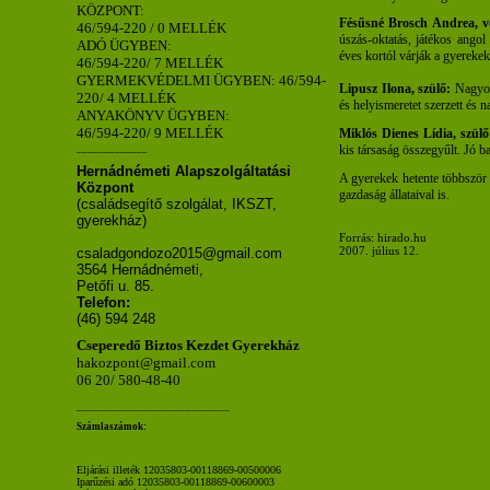
KÖZPONT:
Fésűsné Brosch Andrea, v
46/594-220 / 0 MELLÉK
úszás-oktatás, játékos angol
ADÓ ÜGYBEN:
éves kortól várják a gyerekek
46/594-220/ 7 MELLÉK
GYERMEKVÉDELMI ÜGYBEN: 46/594-
Lipusz Ilona, szülő:
Nagyon-
220/ 4 MELLÉK
és helyismeretet szerzett és 
ANYAKÖNYV ÜGYBEN:
46/594-220/ 9 MELLÉK
Miklós Dienes Lídia, szülő
_____________
kis társaság összegyűlt. Jó b
Hernádnémeti Alapszolgáltatási
A gyerekek hetente többször
Központ
gazdaság állataival is.
(családsegítő szolgálat, IKSZT,
gyerekház)
Forrás: hirado.hu
2007. július 12.
csaladgondozo2015@gmail.com
3564 Hernádnémeti,
Petőfi u. 85.
Telefon:
(46) 594 248
Cseperedő Biztos Kezdet Gyerekház
hakozpont@gmail.com
06 20/ 580-48-40
____________________________
Számlaszámok:
Eljárási illeték 12035803-00118869-00500006
Iparűzési adó 12035803-00118869-00600003