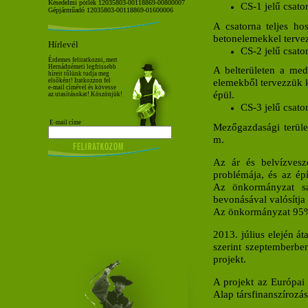
Késedelmi pótlék 12035803-00118869-00800007
CS-1 jelű csato
Gépjárműadó 12035803-00118869-01600006
A csatorna teljes ho
betonelemekkel terve
Hírlevél
CS-2 jelű csato
Érdemes feliratkozni, mert
Hernádnémeti legfrissebb
A belterületen a med
híreit tőlünk tudja meg
elemekből tervezzük ki
elsőként! Iratkozzon fel
e-mail címével és kövesse
épül.
az utasításokat! Köszönjük!
CS-3 jelű csato
E-mail címe
Mezőgazdasági terüle
m.
Az ár és belvízvesz
problémája, és az épí
Az önkormányzat saj
bevonásával valósítja 
Az önkormányzat 95%-
2013. július elején át
szerint szeptemberben
projekt.
A projekt az Európai 
Alap társfinanszírozá
.