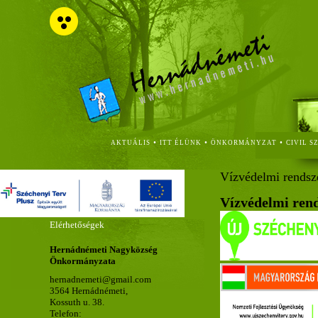
•
•
•
AKTUÁLIS
ITT ÉLÜNK
ÖNKORMÁNYZAT
CIVIL S
Vízvédelmi rendsz
Vízvédelmi ren
Elérhetőségek
Hernádnémeti Nagyközség
Önkormányzata
hernadnemeti@gmail.com
3564 Hernádnémeti,
Kossuth u. 38.
Telefon: