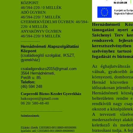
KÖZPONT:
46/594-220 / 0 MELLÉK
ADÓ ÜGYBEN:
46/594-220/ 7 MELLÉK
GYERMEKVÉDELMI ÜGYBEN: 46/594-
Hernádnémeti Köz
220/ 4 MELLÉK
támogatást nyert 
ANYAKÖNYV ÜGYBEN:
Széchenyi Terv ker
46/594-220/ 9 MELLÉK
rendszerek fejles
_____________
keresztszelvényéb
Hernádnémeti Alapszolgáltatási
szelvényhez tartozó
Központ
(családsegítő szolgálat, IKSZT,
fogadását és biztonsá
gyerekház)
Az éghajlatváltozás
csaladgondozo2015@gmail.com
válnak, gyakoribb ár
3564 Hernádnémeti,
környezeti, domborza
Petőfi u. 85.
Hernád közvetlen k
Telefon:
(46) 594 248
időszakosan jelentős
Hernádnémeti közsé
Cseperedő Biztos Kezdet Gyerekház
belterületen rendre 
hakozpont@gmail.com
rendkívüli nagy csap
06 20/ 580-48-40
okozott a középületek
____________________________
A tervezett vízelv
Számlaszámok:
mederszelvényt alakít
keletkező és mederb
Eljárási illeték 12035803-00118869-00500006
biztosítani tudja. A fe
Iparűzési adó 12035803-00118869-00600003