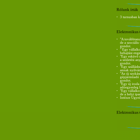
Rólunk írták
•
3 turnusban 
Elektronikus 
•
"A továbbtanu
de a szociáli
gondot.
•
" Egy vállalk
behajtási eng
•
"Egy esküvő m
a születési a
gondot.
•
"Egy szállásh
annak nyilván
•
"Az új szokás
gépjárműadó m
gondot.
•
"Egy új iroda
adóegyenleg l
•
"Egy vállalko
de a helyi ip
•
Intézze Ügyei
Elektronikus 