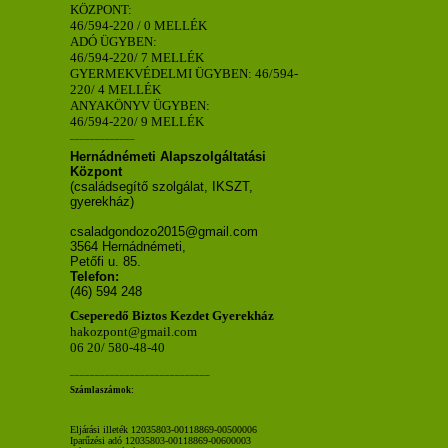
KÖZPONT:
46/594-220 / 0 MELLÉK
ADÓ ÜGYBEN:
46/594-220/ 7 MELLÉK
GYERMEKVÉDELMI ÜGYBEN: 46/594-
220/ 4 MELLÉK
ANYAKÖNYV ÜGYBEN:
46/594-220/ 9 MELLÉK
_____________
Hernádnémeti Alapszolgáltatási
Központ
(családsegítő szolgálat, IKSZT,
gyerekház)
csaladgondozo2015@gmail.com
3564 Hernádnémeti,
Petőfi u. 85.
Telefon:
(46) 594 248
Cseperedő Biztos Kezdet Gyerekház
hakozpont@gmail.com
06 20/ 580-48-40
____________________________
Számlaszámok:
Eljárási illeték 12035803-00118869-00500006
Iparűzési adó 12035803-00118869-00600003