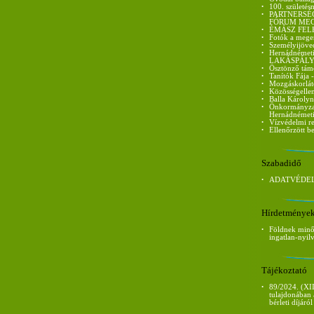
•
100. születés
•
PARTNERSÉ
FÓRUM ME
•
ÉMÁSZ FEL
•
Fotók a mege
•
Személyijöve
•
Hernádnémet
LAKÁSPÁLY
•
Ösztönző tám
•
Tanítók Fája 
•
Mozgáskorláto
•
Közösségellen
•
Balla Károlyn
•
Önkormányzati
Hernádnémet
•
Vízvédelmi re
•
Ellenőrzött be
Szabadidő
•
ADATVÉDEL
Hírdetménye
•
Földnek minős
ingatlan-nyil
Tájékoztató
•
89/2024. (XII
tulajdonában 
bérleti díjáról