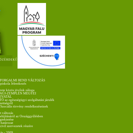
ÖZÉRDEKŰ
 FORGALMI REND VÁLTOZÁS
épiskola Jelentkezés
rete közös jövőnk záloga
AÚJ-ZEMPLÉN MEGYEI
IVATAL
az egészségügyi szolgáltatási járulék
ezettségről
 Szociális törvény rendelkezéseinek
t változás
felújításáról az Országgyűlésben
gtekintése
 határozat
vil szervezetek részére
ás - 2009