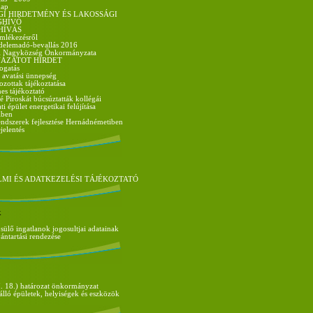
nap
GI HIRDETMÉNY ÉS LAKOSSÁGI
GHÍVÓ
HÍVÁS
mlékezésről
delemadó-bevallás 2016
i Nagyközség Önkormányzata
ÁZATOT HIRDET
ogatás
- avatási ünnepség
zottak tájékoztatása
es tájékoztató
é Piroskát búcsúztatták kollégái
 épület energetikai felújítása
iben
ndszerek fejlesztése Hernádnémetiben
jelentés
MI ÉS ADATKEZELÉSI TÁJÉKOZTATÓ
k
ülő ingatlanok jogosultjai adatainak
vántartási rendezése
. 18.) határozat önkormányzat
álló épületek, helyiségek és eszközök