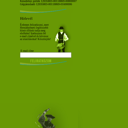
Késedelmi pótlék 12035803-00118869-00800007
Gépjárműadó 12035803-00118869-01600006
Hírlevél
Érdemes feliratkozni, mert
Hernádnémeti legfrissebb
híreit tőlünk tudja meg
elsőként! Iratkozzon fel
e-mail címével és kövesse
az utasításokat! Köszönjük!
E-mail címe