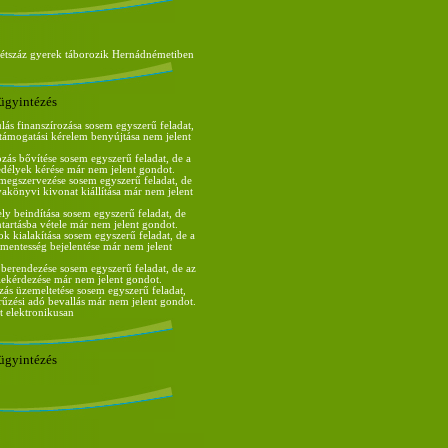
kétszáz gyerek táborozik Hernádnémetiben
ügyintézés
lás finanszírozása sosem egyszerű feladat,
s támogatási kérelem benyújtása nem jelent
ozás bővítése sosem egyszerű feladat, de a
edélyek kérése már nem jelent gondot.
egszervezése sosem egyszerű feladat, de
nyakönyvi kivonat kiállítása már nem jelent
ely beindítása sosem egyszerű feladat, de
tartásba vétele már nem jelent gondot.
ok kialakítása sosem egyszerű feladat, de a
entesség bejelentése már nem jelent
 berendezése sosem egyszerű feladat, de az
ekérdezése már nem jelent gondot.
zás üzemeltetése sosem egyszerű feladat,
arűzési adó bevallás már nem jelent gondot.
t elektronikusan
ügyintézés