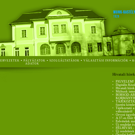
•
•
•
•
ZERVEZETEK
PÁLYÁZATOK
SZOLGÁLTATÁSOK
VÁLASZTÁSI INFORMÁCIÓK
K
ADATOK
Hivatali hírek
•
FIGYELEM!
•
Digitális Köz
•
Hivatali hírek
•
Múltunk isme
•
BORSOD-AB
KORMÁNYH
•
TÁJÉKOZTATÓ 
fizetési kötel
•
Tájékoztató a
változásáról
•
Orvosi ügyele
•
A 37-es főút 
•
Felvételek me
•
Új rendelet és
•
FELHÍVÁS - ci
•
Új rendeletek
•
Óvodai ballag