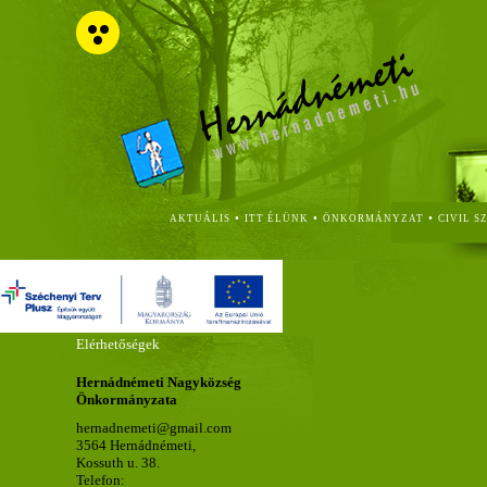
•
•
•
AKTUÁLIS
ITT ÉLÜNK
ÖNKORMÁNYZAT
CIVIL S
Elérhetőségek
Hernádnémeti Nagyközség
Önkormányzata
hernadnemeti@gmail.com
3564 Hernádnémeti,
Kossuth u. 38.
Telefon: