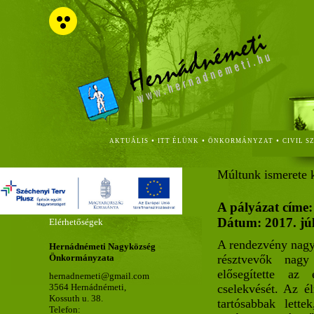
•
•
•
AKTUÁLIS
ITT ÉLÜNK
ÖNKORMÁNYZAT
CIVIL S
Múltunk ismerete 
A pályázat címe:
Dátum: 2017. júli
Elérhetőségek
A rendezvény nagyr
Hernádnémeti Nagyközség
résztvevők nagy
Önkormányzata
elősegítette az
hernadnemeti@gmail.com
3564 Hernádnémeti,
cselekvését. Az é
Kossuth u. 38.
tartósabbak lett
Telefon: