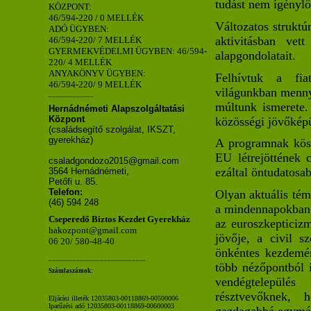
tudást nem igényl
KÖZPONT:
46/594-220 / 0 MELLÉK
Változatos struktú
ADÓ ÜGYBEN:
aktivitásban vet
46/594-220/ 7 MELLÉK
GYERMEKVÉDELMI ÜGYBEN: 46/594-
alapgondolatait.
220/ 4 MELLÉK
ANYAKÖNYV ÜGYBEN:
Felhívtuk a fia
46/594-220/ 9 MELLÉK
világunkban menny
_____________
múltunk ismerete. 
Hernádnémeti Alapszolgáltatási
Központ
közösségi jövőkép
(családsegítő szolgálat, IKSZT,
gyerekház)
A programnak kösz
EU létrejöttének c
csaladgondozo2015@gmail.com
ezáltal öntudatosa
3564 Hernádnémeti,
Petőfi u. 85.
Telefon:
Olyan aktuális tém
(46) 594 248
a mindennapokban i
Cseperedő Biztos Kezdet Gyerekház
az euroszkepticizm
hakozpont@gmail.com
jövője, a civil s
06 20/ 580-48-40
önkéntes kezdemén
____________________________
több nézőpontból i
Számlaszámok:
vendégtelepülés
résztvevőknek, 
Eljárási illeték 12035803-00118869-00500006
Iparűzési adó 12035803-00118869-00600003
gazdagabbá egymás