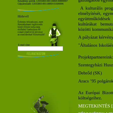
Késedelmi pótlék 12035803-00118869-00800007
Gépjárműadó 12035803-00118869-01600006
A kulturális progr
elmélyítését, egy
Hírlevél
együttműködések 
Érdemes feliratkozni, mert
kultúrákat bemut
Hernádnémeti legfrissebb
híreit tőlünk tudja meg
közötti kommunikáci
elsőként! Iratkozzon fel
e-mail címével és kövesse
az utasításokat! Köszönjük!
A pályázat kérvény
"Általános Iskolá
E-mail címe
Projektpartnereink
Szentegyházi Husz
Debrőd (SK)
Aracs ’95 polgáro
Az Európai Bizott
költségeihez.
MEGTEKINTÉS [