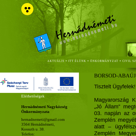
•
•
•
AKTUÁLIS
ITT ÉLÜNK
ÖNKORMÁNYZAT
CIVIL S
BORSOD-ABAÚJ
Tisztelt Ügyfelek!
Elérhetőségek
Magyarország Ko
„Jó Állam” megt
Hernádnémeti Nagyközség
Önkormányzata
03. napján az o
Zemplén megyéb
hernadnemeti@gmail.com
3564 Hernádnémeti,
alatt – ügyfélsz
Kossuth u. 38.
Zemplén Megyei
Telefon: