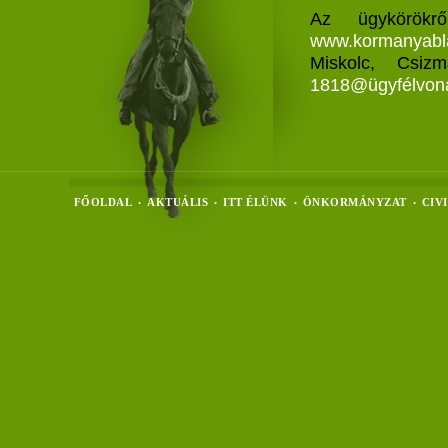
Az ügykörökrő
www.kormanyabl
Miskolc, Csiz
1818@ügyfélvona
FŐOLDAL
AKTUÁLIS
ITT ÉLÜNK
ÖNKORMÁNYZAT
CIV
•
•
•
•