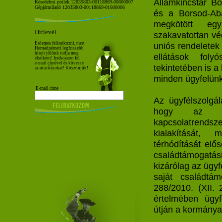
Államkincstár B
Késedelmi pótlék 12035803-00118869-00800007
Gépjárműadó 12035803-00118869-01600006
és a Borsod-Aba
megkötött egy
Hírlevél
szakavatottan vé
Érdemes feliratkozni, mert
uniós rendeletek 
Hernádnémeti legfrissebb
híreit tőlünk tudja meg
ellátások folyó
elsőként! Iratkozzon fel
e-mail címével és kövesse
tekintetében is a
az utasításokat! Köszönjük!
minden ügyfelünk
E-mail címe
Az ügyfélszolgál
hogy az ál
kapcsolatrend
kialakítását, 
térhódítását elő
családtámogatás
kizárólag az ügyf
saját családtám
288/2010. (XII. 
értelmében ügyf
útján a kormány