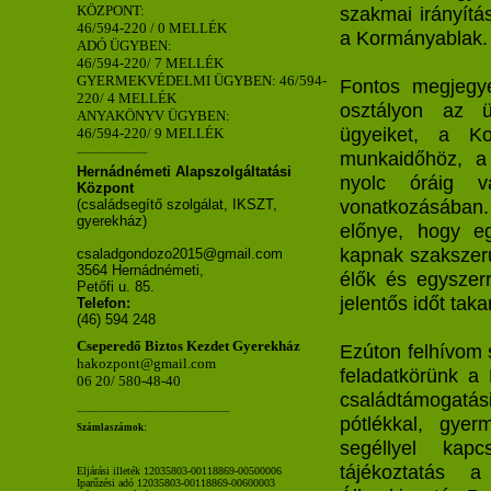
KÖZPONT:
szakmai irányítá
46/594-220 / 0 MELLÉK
a Kormányablak.
ADÓ ÜGYBEN:
46/594-220/ 7 MELLÉK
GYERMEKVÉDELMI ÜGYBEN: 46/594-
Fontos megjegye
220/ 4 MELLÉK
osztályon az ü
ANYAKÖNYV ÜGYBEN:
ügyeiket, a Ko
46/594-220/ 9 MELLÉK
_____________
munkaidőhöz, a 
Hernádnémeti Alapszolgáltatási
nyolc óráig v
Központ
vonatkozásában. 
(családsegítő szolgálat, IKSZT,
gyerekház)
előnye, hogy eg
kapnak szakszerű
csaladgondozo2015@gmail.com
3564 Hernádnémeti,
élők és egyszerr
Petőfi u. 85.
jelentős időt tak
Telefon:
(46) 594 248
Cseperedő Biztos Kezdet Gyerekház
Ezúton felhívom 
hakozpont@gmail.com
feladatkörünk a 
06 20/ 580-48-40
családtámogatási
____________________________
pótlékkal, gyer
Számlaszámok:
segéllyel kapc
tájékoztatás a
Eljárási illeték 12035803-00118869-00500006
Iparűzési adó 12035803-00118869-00600003