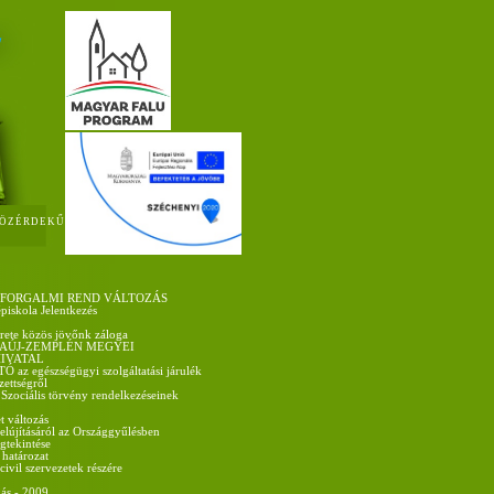
ÖZÉRDEKŰ
 FORGALMI REND VÁLTOZÁS
épiskola Jelentkezés
rete közös jövőnk záloga
AÚJ-ZEMPLÉN MEGYEI
IVATAL
az egészségügyi szolgáltatási járulék
ezettségről
 Szociális törvény rendelkezéseinek
t változás
felújításáról az Országgyűlésben
gtekintése
 határozat
vil szervezetek részére
ás - 2009