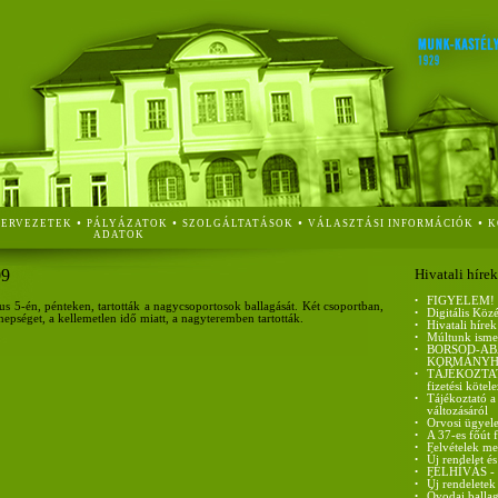
•
•
•
•
ZERVEZETEK
PÁLYÁZATOK
SZOLGÁLTATÁSOK
VÁLASZTÁSI INFORMÁCIÓK
K
ADATOK
09
Hivatali hírek
•
FIGYELEM!
s 5-én, pénteken, tartották a nagycsoportosok ballagását. Két csoportban,
•
Digitális Köz
pséget, a kellemetlen idő miatt, a nagyteremben tartották.
•
Hivatali hírek
•
Múltunk isme
•
BORSOD-AB
KORMÁNYH
•
TÁJÉKOZTATÓ 
fizetési kötel
•
Tájékoztató a
változásáról
•
Orvosi ügyele
•
A 37-es főút 
•
Felvételek me
•
Új rendelet és
•
FELHÍVÁS - ci
•
Új rendeletek
•
Óvodai ballag