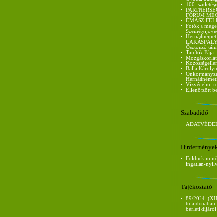
•
100. születés
•
PARTNERSÉ
FÓRUM ME
•
ÉMÁSZ FEL
•
Fotók a mege
•
Személyijöve
•
Hernádnémet
LAKÁSPÁLY
•
Ösztönző tám
•
Tanítók Fája 
•
Mozgáskorláto
•
Közösségellen
•
Balla Károlyn
•
Önkormányzati
Hernádnémet
•
Vízvédelmi re
•
Ellenőrzött be
Szabadidő
•
ADATVÉDEL
Hírdetménye
•
Földnek minős
ingatlan-nyil
Tájékoztató
•
89/2024. (XII
tulajdonában 
bérleti díjáról