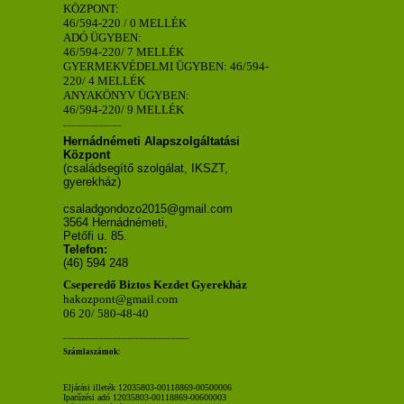
KÖZPONT:
46/594-220 / 0 MELLÉK
ADÓ ÜGYBEN:
46/594-220/ 7 MELLÉK
GYERMEKVÉDELMI ÜGYBEN: 46/594-
220/ 4 MELLÉK
ANYAKÖNYV ÜGYBEN:
46/594-220/ 9 MELLÉK
_____________
Hernádnémeti Alapszolgáltatási
Központ
(családsegítő szolgálat, IKSZT,
gyerekház)
csaladgondozo2015@gmail.com
3564 Hernádnémeti,
Petőfi u. 85.
Telefon:
(46) 594 248
Cseperedő Biztos Kezdet Gyerekház
hakozpont@gmail.com
06 20/ 580-48-40
____________________________
Számlaszámok:
Eljárási illeték 12035803-00118869-00500006
Iparűzési adó 12035803-00118869-00600003