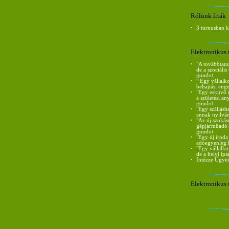
Rólunk írták
•
3 turnusban 
Elektronikus 
•
"A továbbtanu
de a szociáli
gondot.
•
" Egy vállalk
behajtási eng
•
"Egy esküvő m
a születési a
gondot.
•
"Egy szállásh
annak nyilván
•
"Az új szokás
gépjárműadó m
gondot.
•
"Egy új iroda
adóegyenleg l
•
"Egy vállalko
de a helyi ip
•
Intézze Ügyei
Elektronikus 