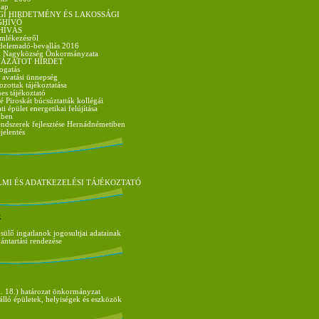
nap
GI HIRDETMÉNY ÉS LAKOSSÁGI
GHÍVÓ
HÍVÁS
mlékezésről
delemadó-bevallás 2016
i Nagyközség Önkormányzata
ÁZATOT HIRDET
ogatás
- avatási ünnepség
zottak tájékoztatása
es tájékoztató
é Piroskát búcsúztatták kollégái
 épület energetikai felújítása
iben
ndszerek fejlesztése Hernádnémetiben
jelentés
MI ÉS ADATKEZELÉSI TÁJÉKOZTATÓ
k
ülő ingatlanok jogosultjai adatainak
vántartási rendezése
. 18.) határozat önkormányzat
álló épületek, helyiségek és eszközök