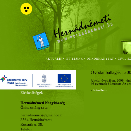
•
•
•
AKTUÁLIS
ITT ÉLÜNK
ÖNKORMÁNYZAT
CIVIL S
Óvodai ballagás - 20
A helyi óvodában, 2009. júniu
46 gyermek búcsúzott. Az ünne
•
Fotóalbum
Elérhetőségek
Hernádnémeti Nagyközség
Önkormányzata
hernadnemeti@gmail.com
3564 Hernádnémeti,
Kossuth u. 38.
Telefon: