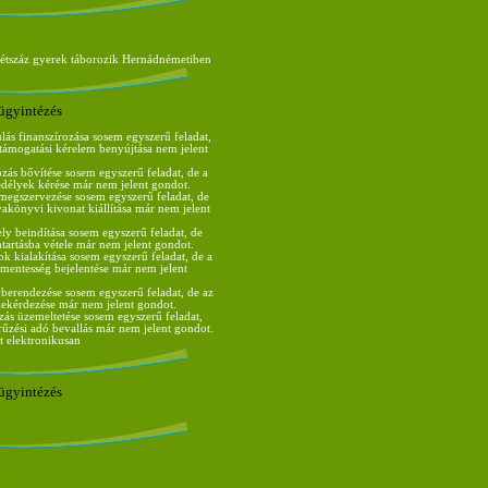
kétszáz gyerek táborozik Hernádnémetiben
ügyintézés
lás finanszírozása sosem egyszerű feladat,
s támogatási kérelem benyújtása nem jelent
ozás bővítése sosem egyszerű feladat, de a
edélyek kérése már nem jelent gondot.
egszervezése sosem egyszerű feladat, de
nyakönyvi kivonat kiállítása már nem jelent
ely beindítása sosem egyszerű feladat, de
tartásba vétele már nem jelent gondot.
ok kialakítása sosem egyszerű feladat, de a
entesség bejelentése már nem jelent
 berendezése sosem egyszerű feladat, de az
ekérdezése már nem jelent gondot.
zás üzemeltetése sosem egyszerű feladat,
arűzési adó bevallás már nem jelent gondot.
t elektronikusan
ügyintézés