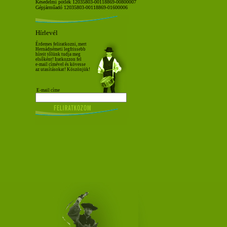
Késedelmi pótlék 12035803-00118869-00800007
Gépjárműadó 12035803-00118869-01600006
Hírlevél
Érdemes feliratkozni, mert
Hernádnémeti legfrissebb
híreit tőlünk tudja meg
elsőként! Iratkozzon fel
e-mail címével és kövesse
az utasításokat! Köszönjük!
E-mail címe