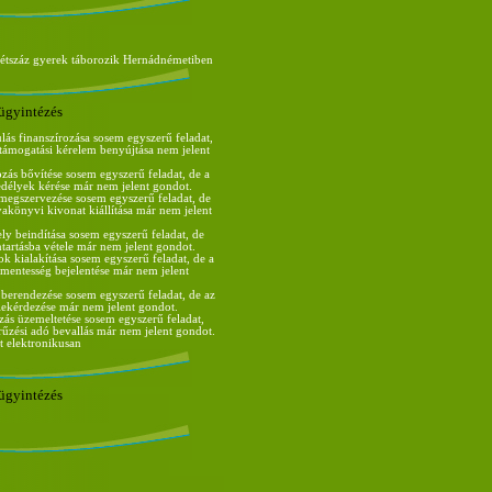
kétszáz gyerek táborozik Hernádnémetiben
ügyintézés
lás finanszírozása sosem egyszerű feladat,
s támogatási kérelem benyújtása nem jelent
ozás bővítése sosem egyszerű feladat, de a
edélyek kérése már nem jelent gondot.
egszervezése sosem egyszerű feladat, de
nyakönyvi kivonat kiállítása már nem jelent
ely beindítása sosem egyszerű feladat, de
tartásba vétele már nem jelent gondot.
ok kialakítása sosem egyszerű feladat, de a
entesség bejelentése már nem jelent
 berendezése sosem egyszerű feladat, de az
ekérdezése már nem jelent gondot.
zás üzemeltetése sosem egyszerű feladat,
arűzési adó bevallás már nem jelent gondot.
t elektronikusan
ügyintézés