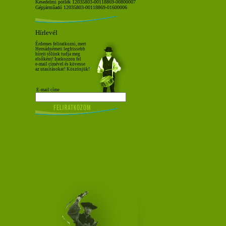
Késedelmi pótlék 12035803-00118869-00800007
Gépjárműadó 12035803-00118869-01600006
Hírlevél
Érdemes feliratkozni, mert
Hernádnémeti legfrissebb
híreit tőlünk tudja meg
elsőként! Iratkozzon fel
e-mail címével és kövesse
az utasításokat! Köszönjük!
E-mail címe