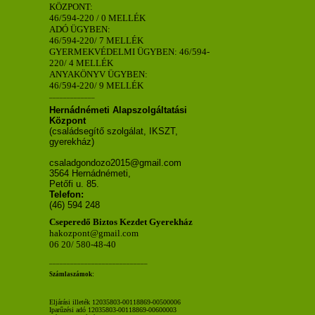
KÖZPONT:
46/594-220 / 0 MELLÉK
ADÓ ÜGYBEN:
46/594-220/ 7 MELLÉK
GYERMEKVÉDELMI ÜGYBEN: 46/594-
220/ 4 MELLÉK
ANYAKÖNYV ÜGYBEN:
46/594-220/ 9 MELLÉK
_____________
Hernádnémeti Alapszolgáltatási
Központ
(családsegítő szolgálat, IKSZT,
gyerekház)
csaladgondozo2015@gmail.com
3564 Hernádnémeti,
Petőfi u. 85.
Telefon:
(46) 594 248
Cseperedő Biztos Kezdet Gyerekház
hakozpont@gmail.com
06 20/ 580-48-40
____________________________
Számlaszámok:
Eljárási illeték 12035803-00118869-00500006
Iparűzési adó 12035803-00118869-00600003