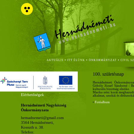
•
•
•
AKTUÁLIS
ITT ÉLÜNK
ÖNKORMÁNYZAT
CIVIL S
100. születésnap
Hernádnémeti Önkormányzatá
Göböly József Sándorné - Ben
kulturális bizottság elnöke.
Marika néni korát meghazudtol
Elérhetőségek
alkalmat, unokái és dédunokái
•
Fotóalbum
Hernádnémeti Nagyközség
Önkormányzata
hernadnemeti@gmail.com
3564 Hernádnémeti,
Kossuth u. 38.
Telefon: