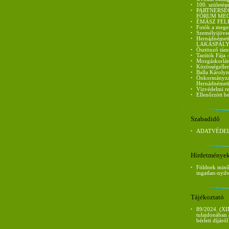
•
100. születés
•
PARTNERSÉ
FÓRUM ME
•
ÉMÁSZ FEL
•
Fotók a mege
•
Személyijöve
•
Hernádnémet
LAKÁSPÁLY
•
Ösztönző tám
•
Tanítók Fája 
•
Mozgáskorláto
•
Közösségellen
•
Balla Károlyn
•
Önkormányzati
Hernádnémet
•
Vízvédelmi re
•
Ellenőrzött be
Szabadidő
•
ADATVÉDEL
Hírdetménye
•
Földnek minős
ingatlan-nyil
Tájékoztató
•
89/2024. (XII
tulajdonában 
bérleti díjáról