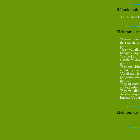
Rólunk írták
•
3 turnusban 
Elektronikus 
•
"A továbbtanu
de a szociáli
gondot.
•
" Egy vállalk
behajtási eng
•
"Egy esküvő m
a születési a
gondot.
•
"Egy szállásh
annak nyilván
•
"Az új szokás
gépjárműadó m
gondot.
•
"Egy új iroda
adóegyenleg l
•
"Egy vállalko
de a helyi ip
•
Intézze Ügyei
Elektronikus 