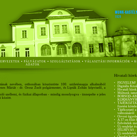
•
•
•
•
ZERVEZETEK
PÁLYÁZATOK
SZOLGÁLTATÁSOK
VÁLASZTÁSI INFORMÁCIÓK
K
ADATOK
Hivatali hírek
•
FIGYELEM!
nak nevében, otthonában köszöntötte 100. születésnapja alkalmából
•
Digitális Köz
es Máriát - dr. Orosz Zsolt polgármester, és Lipták Zoltán képviselő, a
•
Hivatali hírek
•
Múltunk isme
ó szellemi, és fizikai állapotban - mindig mosolyogva - ünnepelte e jeles
•
BORSOD-AB
 között.
KORMÁNYH
•
TÁJÉKOZTATÓ 
fizetési kötel
•
Tájékoztató a
változásáról
•
Orvosi ügyele
•
A 37-es főút 
•
Felvételek me
•
Új rendelet és
•
FELHÍVÁS - ci
•
Új rendeletek
•
Óvodai ballag