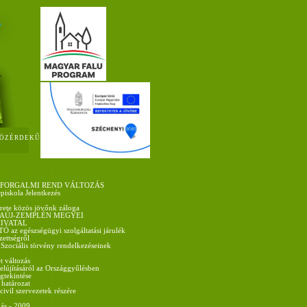
ÖZÉRDEKŰ
 FORGALMI REND VÁLTOZÁS
épiskola Jelentkezés
rete közös jövőnk záloga
AÚJ-ZEMPLÉN MEGYEI
IVATAL
az egészségügyi szolgáltatási járulék
ezettségről
 Szociális törvény rendelkezéseinek
t változás
felújításáról az Országgyűlésben
gtekintése
 határozat
vil szervezetek részére
ás - 2009