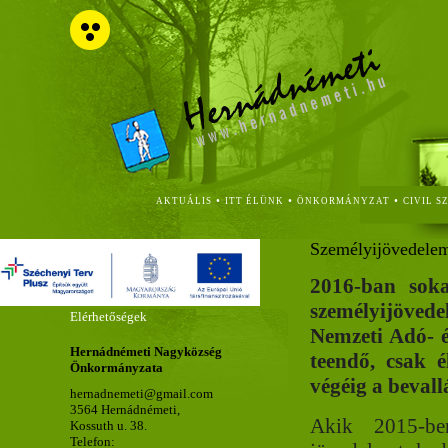
•
•
•
AKTUÁLIS
ITT ÉLÜNK
ÖNKORMÁNYZAT
CIVIL S
Személyijövedelem
2016-ban sok
személyijöved
Elérhetőségek
Nemzeti Adó- é
Hernádnémeti Nagyközség
teendő, csak é
Önkormányzata
végéig a bevall
hernadnemeti@gmail.com
3564 Hernádnémeti,
Akik 2015-ben
Kossuth u. 38.
Telefon: