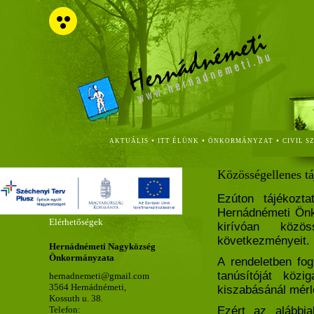
•
•
•
AKTUÁLIS
ITT ÉLÜNK
ÖNKORMÁNYZAT
CIVIL S
Közösségellenes tá
Ezúton tájékozta
Hernádnémeti Önk
Elérhetőségek
kirívóan közös
következményeit.
Hernádnémeti Nagyközség
Önkormányzata
A rendeletben fog
tanúsítóját közi
hernadnemeti@gmail.com
3564 Hernádnémeti,
kiszabásánál mérl
Kossuth u. 38.
Telefon:
Ezért az alábbia