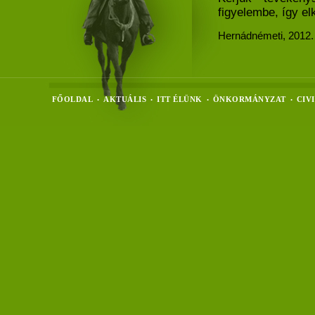
figyelembe, így el
Hernádnémeti, 2012.
FŐOLDAL
AKTUÁLIS
ITT ÉLÜNK
ÖNKORMÁNYZAT
CIV
•
•
•
•