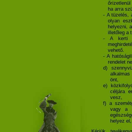
őrizetlenü
ha arra szü
- A tüzelés,
olyan esz
helyezni, 
illetőleg a 
- A kerti 
meghirdet
vehető.
- A hatóságil
rendelet n
d) szennyvi
alkalmas
önt,
e) közkifoly
céljára e
vesz,
f) a szemét
vagy a s
egészségé
helyez el,
Kérjük tevékeny