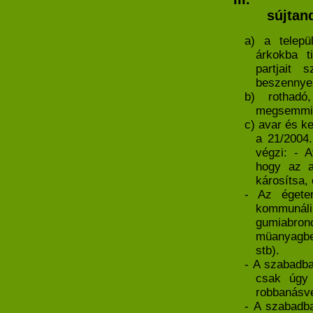
sújtan
a) a telepü
árkokba ti
partjait 
beszennye
b) rothadó,
megsemmis
c) avar és ke
a 21/2004.
végzi: - A
hogy az a
károsítsa,
- Az égete
kommunális
gumiabro
müanyagbe
stb).
- A szabadba
csak úgy 
robbanásve
- A szabadba