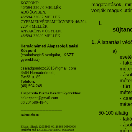
KÖZPONT:
magatartások, mil
46/594-220 / 0 MELLÉK
vonják maguk után
ADÓ ÜGYBEN:
46/594-220/ 7 MELLÉK
GYERMEKVÉDELMI ÜGYBEN: 46/594-
I.
220/ 4 MELLÉK
sújtan
ANYAKÖNYV ÜGYBEN:
46/594-220/ 9 MELLÉK
_____________
1.
Állattartási vé
Hernádnémeti Alapszolgáltatási
Központ
a)
(családsegítő szolgálat, IKSZT,
eset
gyerekház)
- lak
csaladgondozo2015@gmail.com
méte
3564 Hernádnémeti,
- áso
Petőfi u. 85.
méte
Telefon:
(46) 594 248
- fúrt
méte
Cseperedő Biztos Kezdet Gyerekház
- csa
hakozpont@gmail.com
06 20/ 580-48-40
méte
____________________________
50-100 állatig
Számlaszámok:
- lakó
- ásot
Eljárási illeték 12035803-00118869-00500006
méte
Iparűzési adó 12035803-00118869-00600003