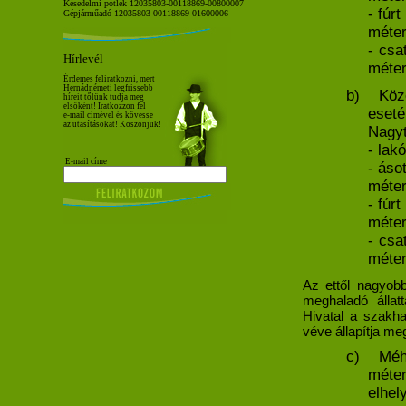
Késedelmi pótlék 12035803-00118869-00800007
- fúrt
Gépjárműadó 12035803-00118869-01600006
méte
- csa
Hírlevél
méte
Érdemes feliratkozni, mert
Hernádnémeti legfrissebb
b)
Köz
híreit tőlünk tudja meg
elsőként! Iratkozzon fel
eseté
e-mail címével és kövesse
az utasításokat! Köszönjük!
Nagyt
- lakó
E-mail címe
- ásot
méte
- fúrt
méte
- csa
méte
Az ettől nagyobb
meghaladó állat
Hivatal a szakh
véve állapítja me
c)
Méh
méte
elhel