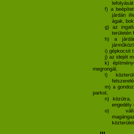
lefolyását
f) a beépítet
járdán il
ágak, bok
g) az ingat
területén 
h) a járdár
járműközl
i) gépkocsit 
j) az idejét 
k) építménye
megrongál,
l) közterü
felszerel
m) a gondozo
parkol,
n) közútra,
engedély n
o) válla
magángaz
közterület
III.