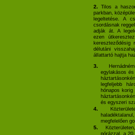
2.
Tilos a haszon
parkban, középüle
legeltetése. A c
csordásnak reggel
adják át. A legel
ezen útkereszte
kereszteződésig r
délutáni visszah
állattartó hajtja ha
3.
Hernádnéme
egylakásos és
háztartásonké
legfeljebb h
hónapos korig 
háztartásonként
és egyszeri sza
4.
Közterülete
haladéktalanu
megfelelően go
5.
Közterületen
pórázzal, a
20