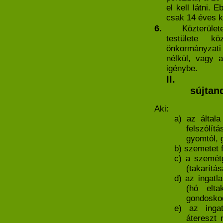
el kell látni. 
csak 14 éves ko
6.
Közterüle
testülete kö
önkormányzati 
nélkül, vagy 
igénybe.
II.
sújtan
Aki:
a) az általa
felszólít
gyomtól, 
b) szemetet 
c) a szemétg
(takarítás
d) az ingatla
(hó elta
gondosko
e) az ingatl
átereszt 